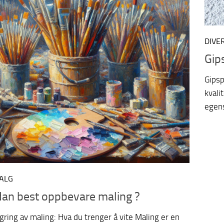
DIVE
Gip
Gipsp
kvali
egens
ALG
an best oppbevare maling ?
agring av maling: Hva du trenger å vite Maling er en