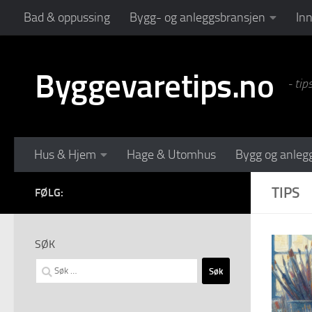
Bad & oppussing
Bygg- og anleggsbransjen
In
Skip to content
Byggevaretips.no
- tip
Hus & Hjem
Hage & Utomhus
Bygg og anleg
TIPS
FØLG:
SØK
Søk
etter: