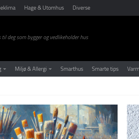
neklima
Hage & Utomhus
Diverse
s til deg som bygger og vedlikeholder hus
g
Miljø & Allergi
Smarthus
Smarte tips
Varm