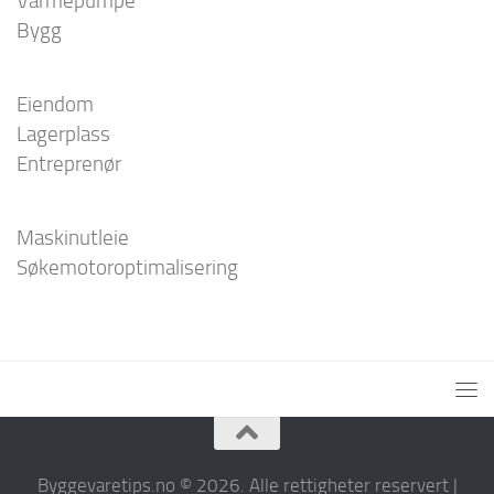
Varmepumpe
Bygg
Eiendom
Lagerplass
Entreprenør
Maskinutleie
Søkemotoroptimalisering
Byggevaretips.no © 2026. Alle rettigheter reservert |